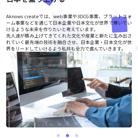
Aknows createでは、web事業や3DCG事業、
プラットフォ
ーム事業などを通じて
日本企業や日本文化が世界で輝いてい
けるような
未来を作りたいと考えています。
先人達が積み上げてきてくれた文化や産業と
新たに生み出さ
れていく最先端の技術を融合させ、
日本企業・日本文化が世
界をリードしていけるよう
私共も全力で進んでいきます。