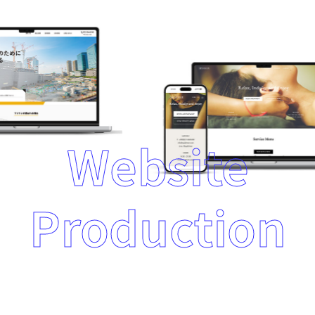
W
e
b
s
i
t
e
P
r
o
d
u
c
t
i
o
n